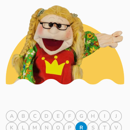
A
B
C
D
E
F
G
H
I
J
K
L
M
N
O
P
R
S
T
V