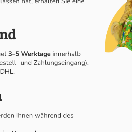
lassen hat, erhalten Sie eine
and
gel
3–5 Werktage
innerhalb
stell- und Zahlungseingang).
 DHL.
n
erden Ihnen während des