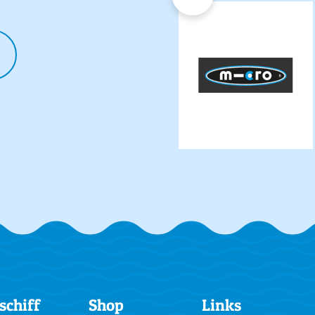
schiff
Shop
Links