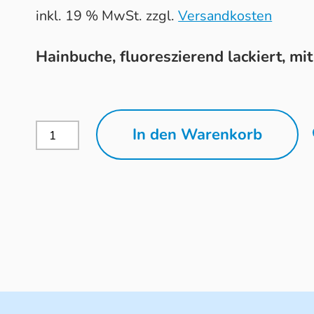
inkl. 19 % MwSt.
zzgl.
Versandkosten
Hainbuche, fluoreszierend lackiert, m
Obut
In den Warenkorb
6
Zielkugeln
30mm
Menge