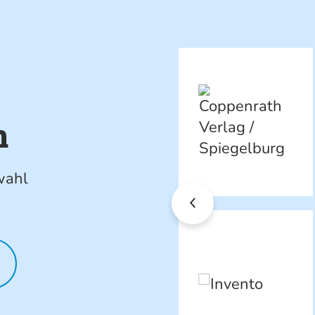
n
wahl